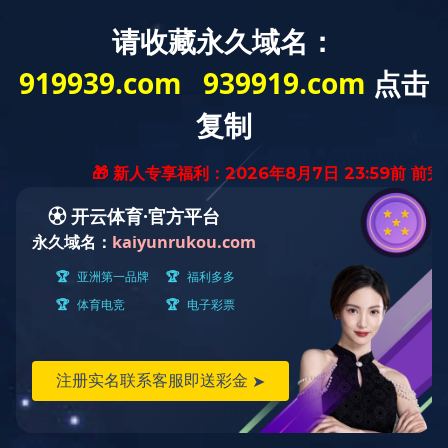
九游体育（NineGameSports）官方网站
关

当前您所在的位置：
九游体育（NineGameSport