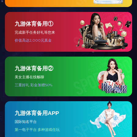
此次成功的合作不仅成功解决了某汽车企业当前的数
为某汽车企业提供更加全面、高效的数据中心解决方
在数字化浪潮的席卷之下，东方森太与某汽车企业
章，为推动汽车产业的繁荣发展贡献智慧与力量。