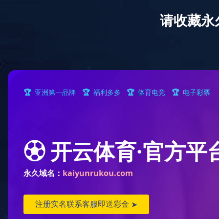
九游体育（NineGameSports）官方网站
关

当前您所在的位置：
九游体育（NineGameSport