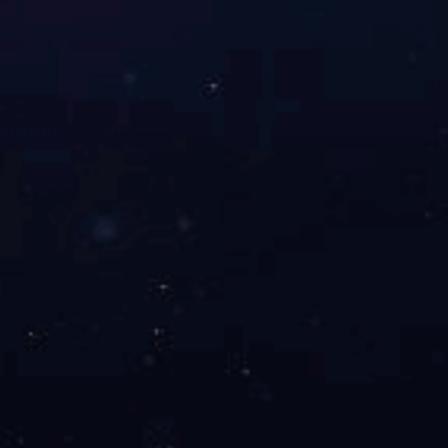
s）官方网站
解决方案
新闻中心
合作伙
按业务查询
行业动态
客户与
按行业查询
东方森太新闻
合作伙
按规模查询
党建工作
按产品查询