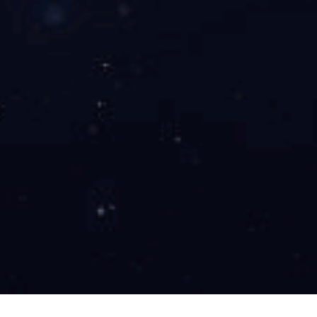
IT
关于我们
九游体育（NineGameSport
公司简介
系统集成
企业文化
孵化器
招贤纳士
软件产品
硬件产品
租赁和MA服务