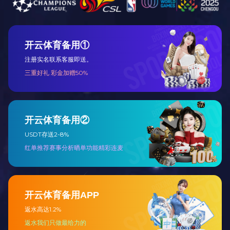
精准人体测温