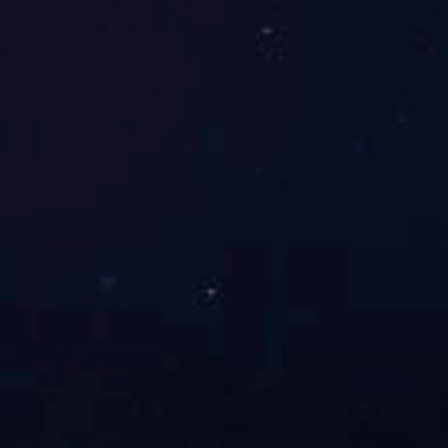
小型企业解决方案
集团型企业网
产品查询
PRODUCT ENQUIRY