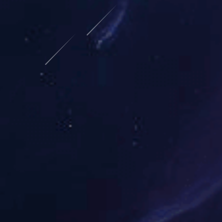
精准人体测温