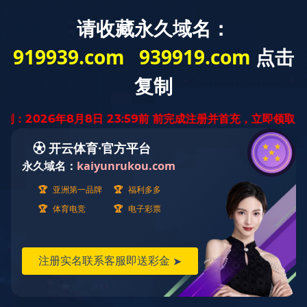
九游体育（NineGameSports）官方网站
关

当前您所在的位置：
九游体育（NineGameSport